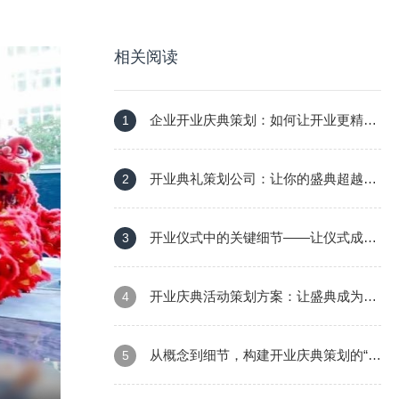
相关阅读
企业开业庆典策划：如何让开业更精
1
彩，让客户更满意？
开业典礼策划公司：让你的盛典超越想
2
象，创造无限可能
开业仪式中的关键细节——让仪式成为
3
品牌的“开门红”
开业庆典活动策划方案：让盛典成为品
4
牌记忆的永远亮点
从概念到细节，构建开业庆典策划的“蓝
5