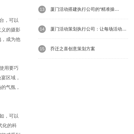
象
厦门活动搭建执行公司的“精准操
13
台，可以
作”与“后期服务
厦门活动策划执行公司：让每场活动都
14
意义的摄影
鸣，成为他
精彩无限——从策划到落地的全流程解密
乔迁之喜创意策划方案
15
使用要巧
晚宴区域，
场的气氛，
如，可以
代化的科