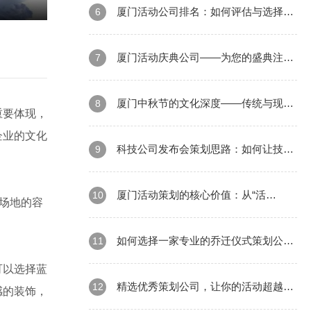
图”
厦门活动公司排名：如何评估与选择最
6
佳合作伙伴？
厦门活动庆典公司——为您的盛典注入
7
无限可能
厦门中秋节的文化深度——传统与现代
8
重要体现，
企业的文化
的交融
科技公司发布会策划思路：如何让技术
9
亮相“爆点”
厦门活动策划的核心价值：从“活
10
场地的容
动”到“品牌情感
如何选择一家专业的乔迁仪式策划公
11
可以选择蓝
司？
精选优秀策划公司，让你的活动超越想
12
感的装饰，