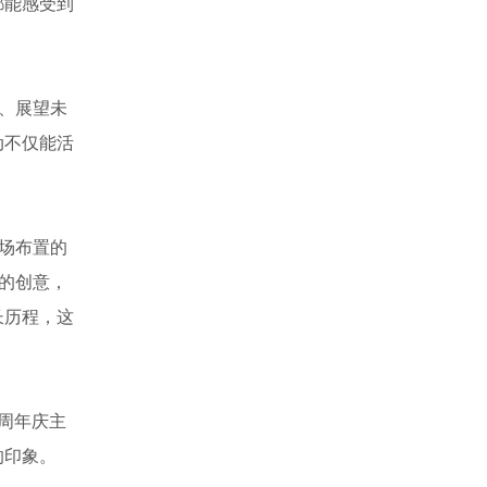
都能感受到
、展望未
动不仅能活
场布置的
的创意，
长历程，这
或周年庆主
的印象。